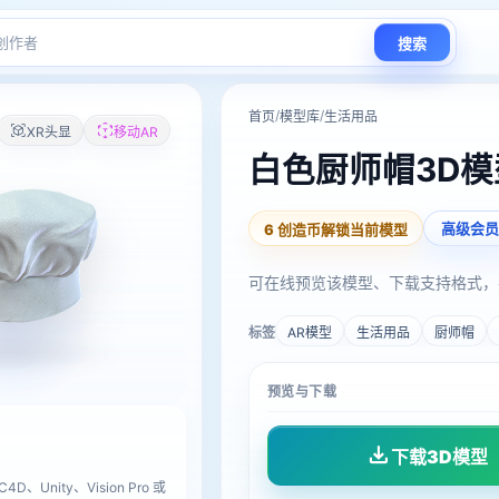
搜索
/
/
首页
模型库
生活用品
XR头显
移动AR
白色厨师帽3D模
高级会员
6 创造币解锁当前模型
可在线预览该模型、下载支持格式，
标签
AR模型
生活用品
厨师帽
预览与下载
下载3D模型
D、Unity、Vision Pro 或