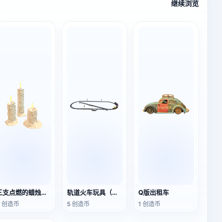
继续浏览
三支点燃的蜡烛（3D动画模型）
轨道火车玩具（带动画）
Q版出租车
3 创造币
5 创造币
1 创造币