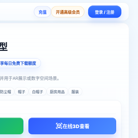
充值
开通高级会员
登录 / 注册
型
享每日免费下载额度
并用于AR展示或数字空间场景。
防尘帽
帽子
白帽子
厨房用品
服装
在线3D查看