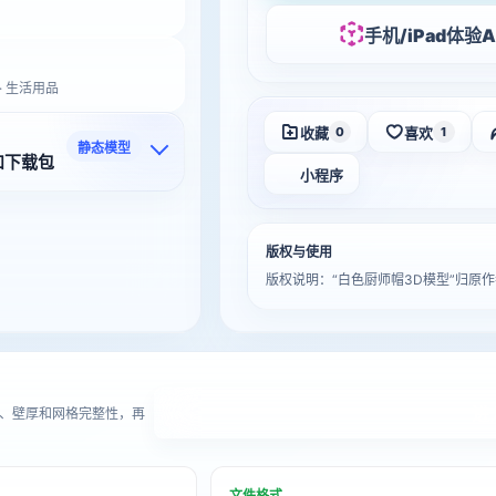
手机/iPad体验A
 · 生活用品
收藏
喜欢
0
1
静态模型
和下载包
小程序
版权与使用
版权说明：“白色厨师帽3D模型”归
进
、壁厚和网格完整性，再
文件格式