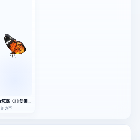
金斑蝶（3D动画模型）
2 创造币