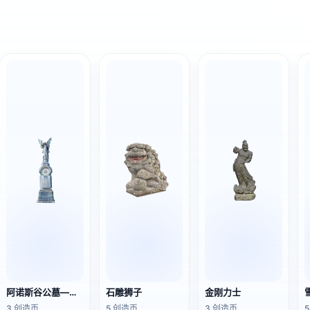
阿诺斯谷公墓——天使雕像
石雕狮子
金刚力士
3 创造币
5 创造币
3 创造币