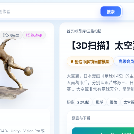
搜索
/
/
首页
模型库
三维扫描
XR头显
移动AR
【3D扫描】太
高级会员
5 创造币解锁当前模型
大空翼，日本漫画《足球小将》的主
入南葛市后，分别认识若林源三、日
赛 。大空翼非常有足球天分，常常
烧起了求胜的斗志和喜悦。当球队落
标签
3D扫描
雕塑
雕像
太空
预览与下载
D、Unity、Vision Pro 或