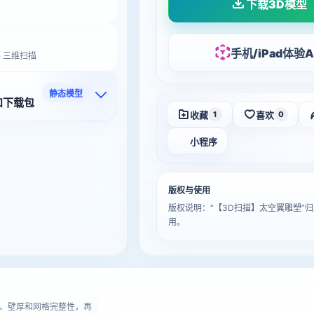
下载3D模型
手机/iPad体验A
 · 三维扫描
静态模型
和下载包
收藏
喜欢
1
0
小程序
版权与使用
版权说明：“【3D扫描】太空翼雕塑
用。
进
、壁厚和网格完整性，再