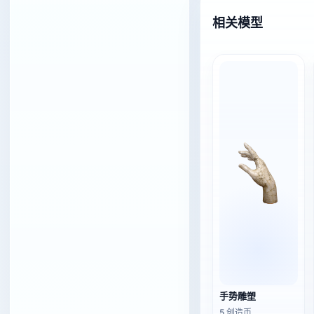
相关模型
手势雕塑
5 创造币