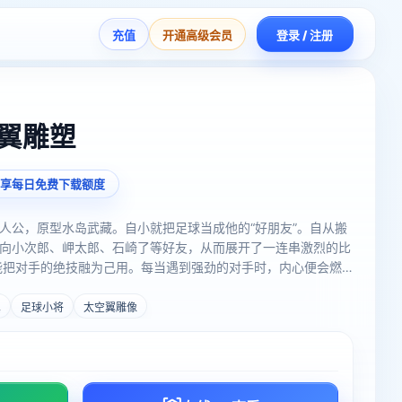
充值
开通高级会员
登录 / 注册
空翼雕塑
享每日免费下载额度
人公，原型水岛武藏。自小就把足球当成他的“好朋友”。自从搬
向小次郎、岬太郎、石崎了等好友，从而展开了一连串激烈的比
能把对手的绝技融为己用。每当遇到强劲的对手时，内心便会燃
后时，他从不放弃比赛，努力坚持争取胜利，直至最后一分钟。
翼
足球小将
太空翼雕像