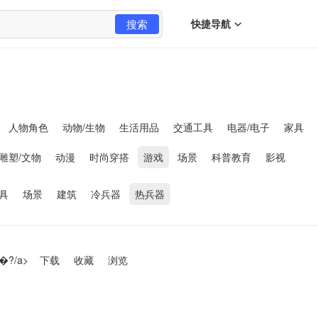
搜索
快捷导航
人物角色
动物/生物
生活用品
交通工具
电器/电子
家具
雕塑/文物
动漫
时尚穿搭
游戏
场景
科普教育
影视
具
场景
建筑
冷兵器
热兵器
�?/a>
下载
收藏
浏览