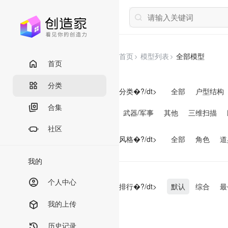
首页
模型列表
全部模型
首页
分类
分类�?/dt>
全部
户型结构
合集
武器/军事
其他
三维扫描
社区
风格�?/dt>
全部
角色
道
我的
个人中心
排行�?/dt>
默认
综合
最
我的上传
历史记录