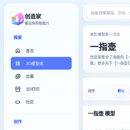
搜索
创造家
看见你的创造力
/
/
首页
模型库
一指壶
探索
一指壶
首页
创造家聚合了海量的【一指壶】
载。更多关于【一指壶】的
3D模型库
合集
3D打印
排序
默认
社区
一指壶 模型
创作