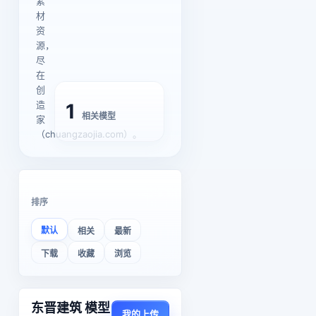
素
材
资
源，
尽
在
创
造
1
相关模型
家
（chuangzaojia.com）。
排序
默认
相关
最新
下载
收藏
浏览
东晋建筑 模型
我的上传