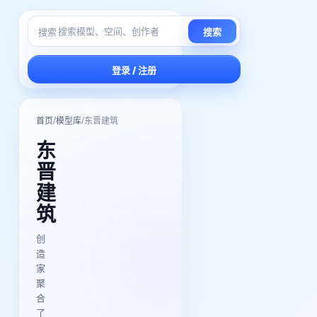
搜索
搜索
登录 / 注册
/
/
首页
模型库
东晋建筑
东
晋
建
筑
创
造
家
聚
合
了