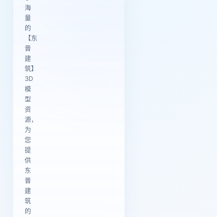
海
量
的
【东
晋
建
筑】
3D
模
型
资
源，
为
您
提
供
东
晋
建
筑
的