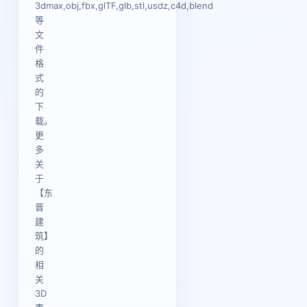
3dmax,obj,fbx,glTF,glb,stl,usdz,c4d,blend
等
文
件
格
式
的
下
载。
更
多
关
于
【东
晋
建
筑】
的
相
关
3D