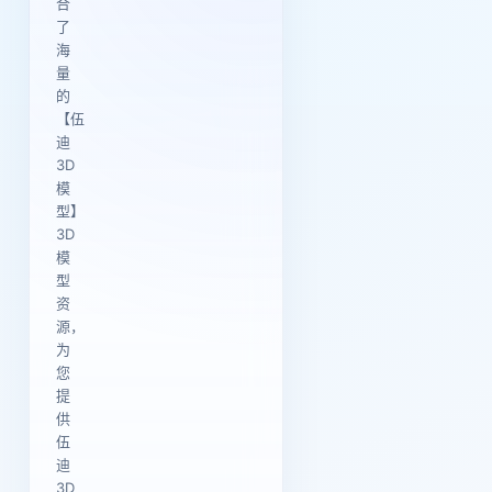
合
了
海
量
的
【伍
迪
3D
模
型】
3D
模
型
资
源，
为
您
提
供
伍
迪
3D