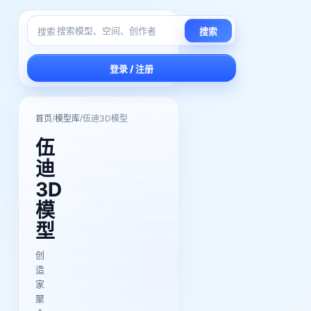
搜索
搜索
登录 / 注册
/
/
首页
模型库
伍迪3D模型
伍
迪
3D
模
型
创
造
家
聚