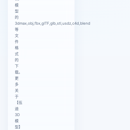
模
型
的
3dmax,obj,fbx,glTF,glb,stl,usdz,c4d,blend
等
文
件
格
式
的
下
载。
更
多
关
于
【伍
迪
3D
模
型】