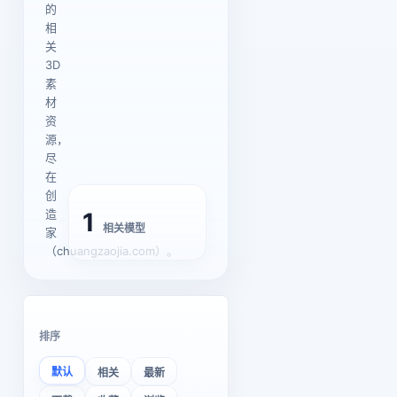
的
相
关
3D
素
材
资
源，
尽
在
创
造
1
相关模型
家
（chuangzaojia.com）。
排序
默认
相关
最新