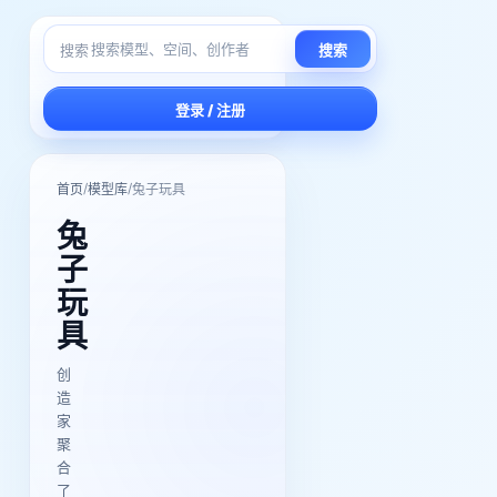
搜索
搜索
登录 / 注册
/
/
首页
模型库
兔子玩具
兔
子
玩
具
创
造
家
聚
合
了