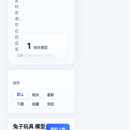
素
材
资
源，
尽
在
创
造
1
相关模型
家
（chuangzaojia.com）。
排序
默认
相关
最新
下载
收藏
浏览
兔子玩具 模型
我的上传