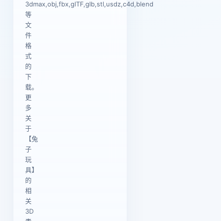
3dmax,obj,fbx,glTF,glb,stl,usdz,c4d,blend
等
文
件
格
式
的
下
载。
更
多
关
于
【兔
子
玩
具】
的
相
关
3D