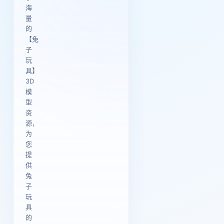
海
量
的
【兔
子
玩
具】
3D
模
型
资
源，
为
您
提
供
兔
子
玩
具
的