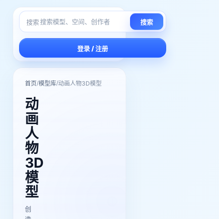
搜索
搜索
登录 / 注册
/
/
首页
模型库
动画人物3D模型
动
画
人
物
3D
模
型
创