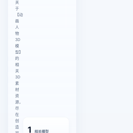
关
于
【动
画
人
物
3D
模
型】
的
相
关
3D
素
材
资
源，
尽
在
创
造
1
相关模型