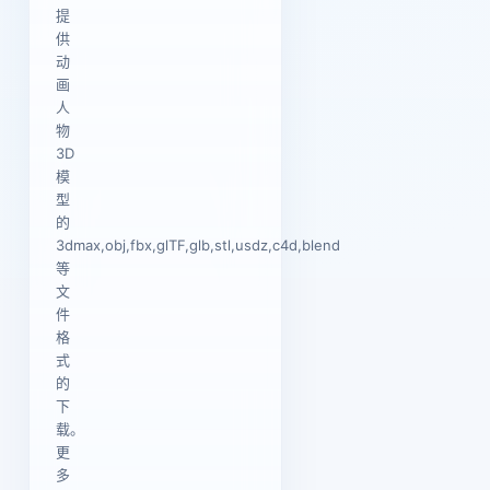
提
供
动
画
人
物
3D
模
型
的
3dmax,obj,fbx,glTF,glb,stl,usdz,c4d,blend
等
文
件
格
式
的
下
载。
更
多