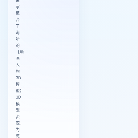
造
家
聚
合
了
海
量
的
【动
画
人
物
3D
模
型】
3D
模
型
资
源，
为
您