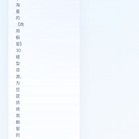
海
量
的
【商
用
橱
窗】
3D
模
型
资
源，
为
您
提
供
商
用
橱
窗
的