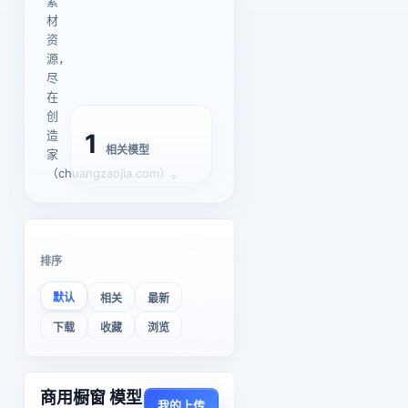
素
材
资
源，
尽
在
创
造
1
相关模型
家
（chuangzaojia.com）。
排序
默认
相关
最新
下载
收藏
浏览
商用橱窗 模型
我的上传