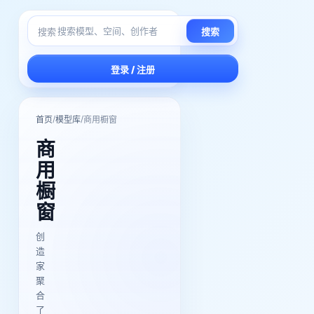
搜索
搜索
登录 / 注册
/
/
首页
模型库
商用橱窗
商
用
橱
窗
创
造
家
聚
合
了