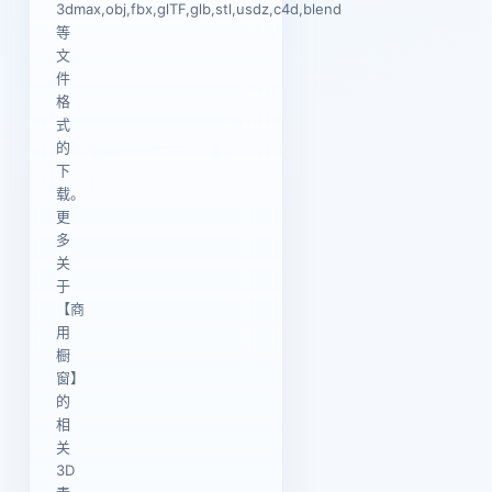
3dmax,obj,fbx,glTF,glb,stl,usdz,c4d,blend
等
文
件
格
式
的
下
载。
更
多
关
于
【商
用
橱
窗】
的
相
关
3D