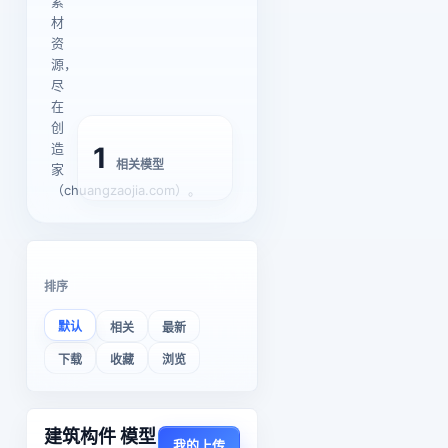
素
材
资
源，
尽
在
创
造
1
相关模型
家
（chuangzaojia.com）。
排序
默认
相关
最新
下载
收藏
浏览
建筑构件 模型
我的上传