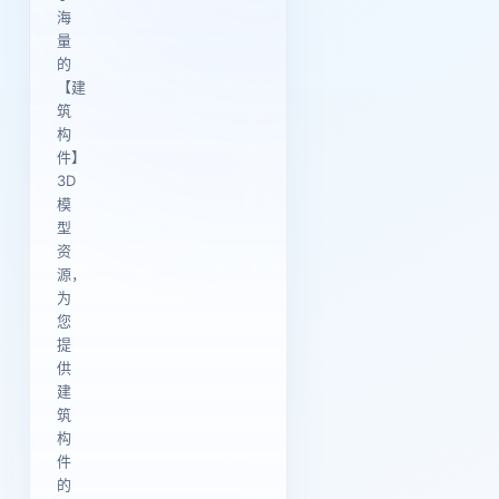
海
量
的
【建
筑
构
件】
3D
模
型
资
源，
为
您
提
供
建
筑
构
件
的