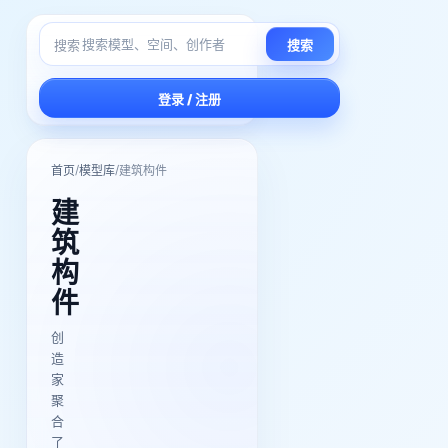
搜索
搜索
登录 / 注册
/
/
首页
模型库
建筑构件
建
筑
构
件
创
造
家
聚
合
了