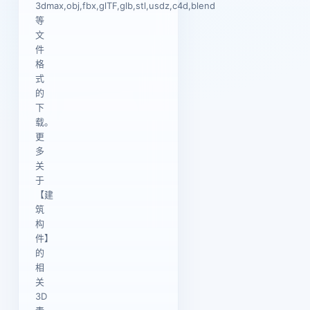
3dmax,obj,fbx,glTF,glb,stl,usdz,c4d,blend
等
文
件
格
式
的
下
载。
更
多
关
于
【建
筑
构
件】
的
相
关
3D