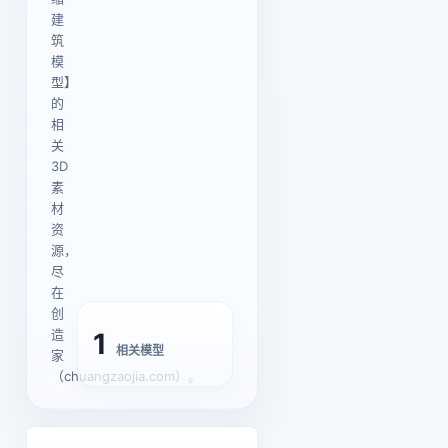
建
筑
模
型】
的
相
关
3D
素
材
资
源，
尽
在
创
造
1
相关模型
家
（chuangzaojia.com）。