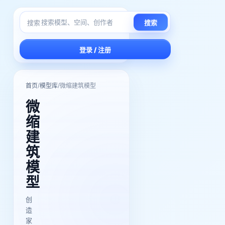
搜索
搜索
登录 / 注册
/
/
首页
模型库
微缩建筑模型
微
缩
建
筑
模
型
创
造
家