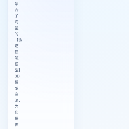
聚
合
了
海
量
的
【微
缩
建
筑
模
型】
3D
模
型
资
源，
为
您
提
供