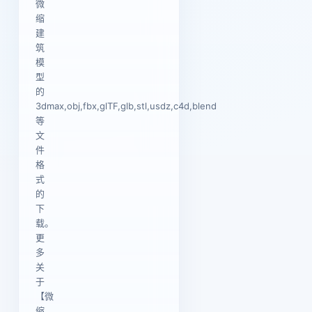
微
缩
建
筑
模
型
的
3dmax,obj,fbx,glTF,glb,stl,usdz,c4d,blend
等
文
件
格
式
的
下
载。
更
多
关
于
【微
缩