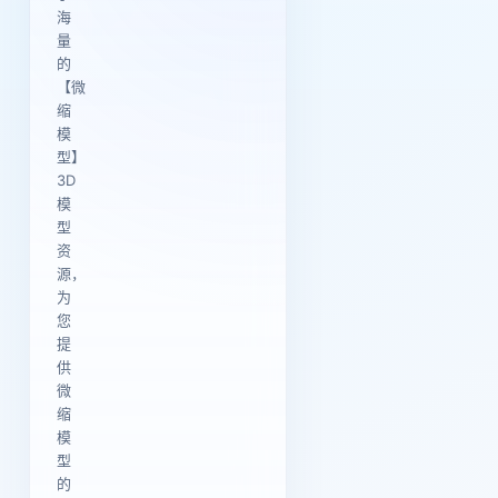
海
量
的
【微
缩
模
型】
3D
模
型
资
源，
为
您
提
供
微
缩
模
型
的