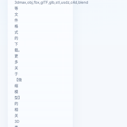
3dmax,obj,fbx,glTF,glb,stl,usdz,c4d,blend
等
文
件
格
式
的
下
载。
更
多
关
于
【微
缩
模
型】
的
相
关
3D