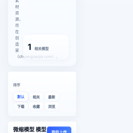
素
材
资
源，
尽
在
创
造
1
相关模型
家
（chuangzaojia.com）。
排序
默认
相关
最新
下载
收藏
浏览
微缩模型 模型
我的上传