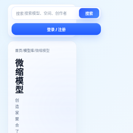
搜索
搜索
登录 / 注册
/
/
首页
模型库
微缩模型
微
缩
模
型
创
造
家
聚
合
了