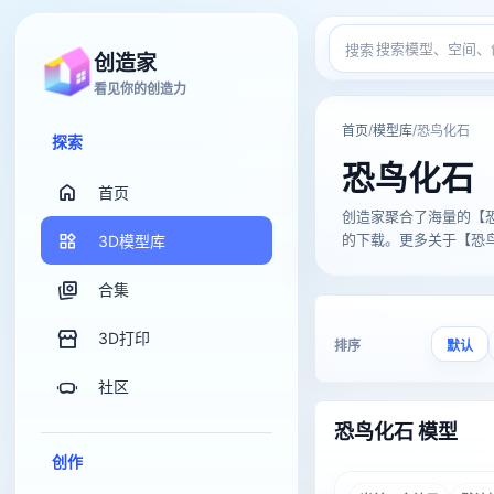
搜索
创造家
看见你的创造力
/
/
首页
模型库
恐鸟化石
探索
恐鸟化石
首页
创造家聚合了海量的【恐鸟化石
的下载。更多关于【恐鸟化
3D模型库
合集
3D打印
排序
默认
社区
恐鸟化石 模型
创作