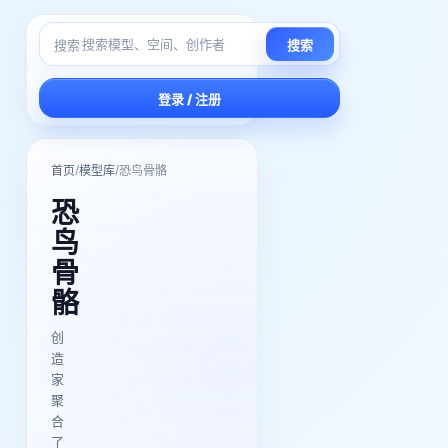
搜索
搜索
登录 / 注册
/
/
首页
模型库
恐鸟骨骼
恐
鸟
骨
骼
创
造
家
聚
合
了