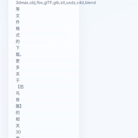
3dmax,obj,fbx,glTF,glb,stl,usdz,c4d,blend
等
文
件
格
式
的
下
载。
更
多
关
于
【恐
鸟
骨
骼】
的
相
关
3D