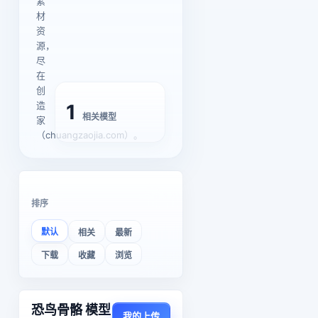
素
材
资
源，
尽
在
创
造
1
相关模型
家
（chuangzaojia.com）。
排序
默认
相关
最新
下载
收藏
浏览
恐鸟骨骼 模型
我的上传