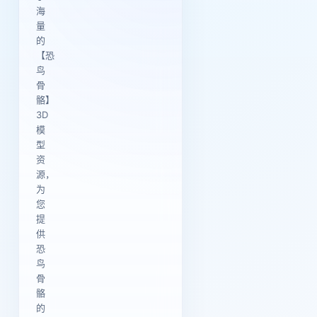
海
量
的
【恐
鸟
骨
骼】
3D
模
型
资
源，
为
您
提
供
恐
鸟
骨
骼
的