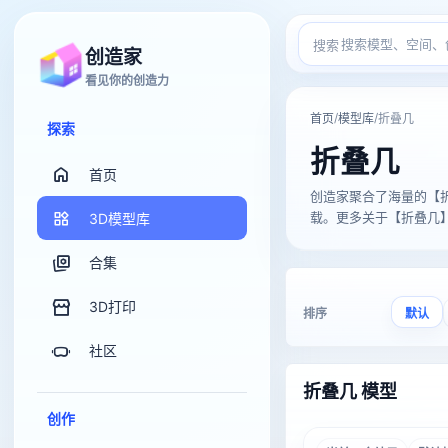
搜索
创造家
看见你的创造力
/
/
首页
模型库
折叠几
探索
折叠几
首页
创造家聚合了海量的【折叠几】
载。更多关于【折叠几】的
3D模型库
合集
3D打印
排序
默认
社区
折叠几 模型
创作