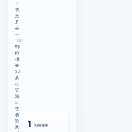
下
载。
更
多
关
于
【明
朝】
的
相
关
3D
素
材
资
源，
尽
在
创
造
1
相关模型
家