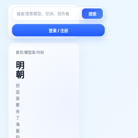
搜索
搜索
登录 / 注册
/
/
首页
模型库
明朝
明
朝
创
造
家
聚
合
了
海
量
的