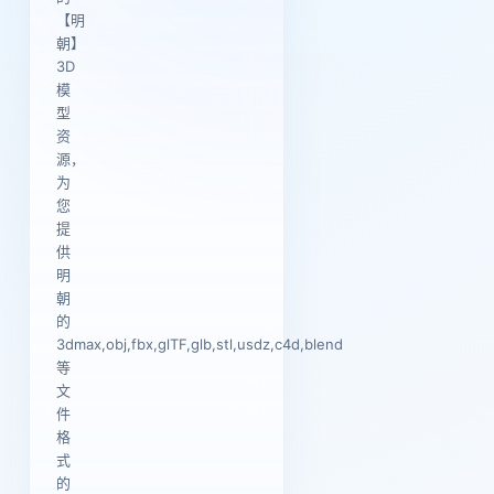
【明
朝】
3D
模
型
资
源，
为
您
提
供
明
朝
的
3dmax,obj,fbx,glTF,glb,stl,usdz,c4d,blend
等
文
件
格
式
的