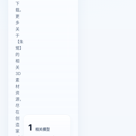
下
载。
更
多
关
于
【朱
鹭】
的
相
关
3D
素
材
资
源，
尽
在
创
造
1
相关模型
家