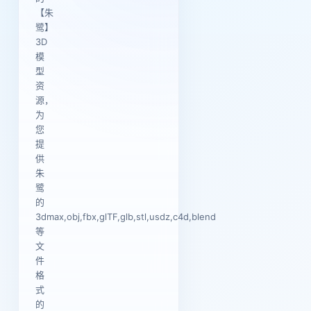
【朱
鹭】
3D
模
型
资
源，
为
您
提
供
朱
鹭
的
3dmax,obj,fbx,glTF,glb,stl,usdz,c4d,blend
等
文
件
格
式
的