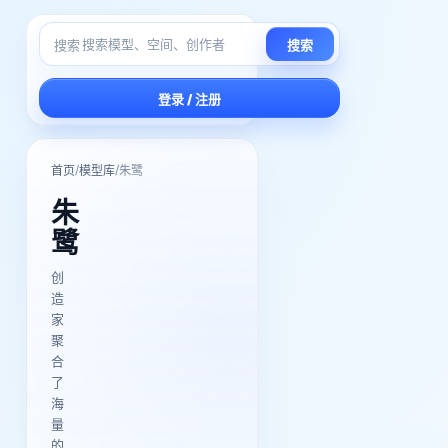
搜索
搜索
登录 / 注册
/
/
首页
模型库
朱鹭
朱
鹭
创
造
家
聚
合
了
海
量
的