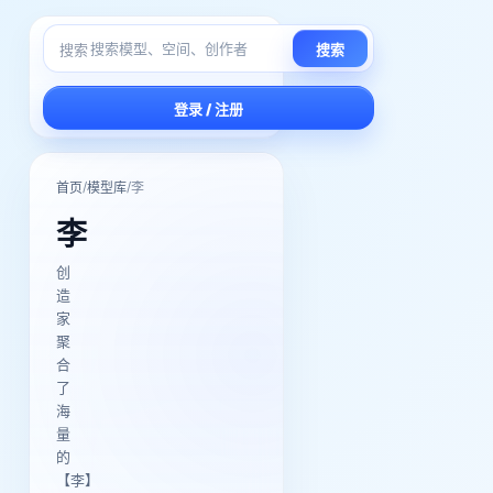
搜索
搜索
登录 / 注册
/
/
首页
模型库
李
李
创
造
家
聚
合
了
海
量
的
【李】