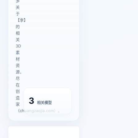
多
关
于
【李】
的
相
关
3D
素
材
资
源，
尽
在
创
造
3
相关模型
家
（chuangzaojia.com）。