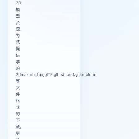
3D
模
型
资
源，
为
您
提
供
李
的
3dmax,obj,fbx,glTF,glb,stl,usdz,c4d,blend
等
文
件
格
式
的
下
载。
更