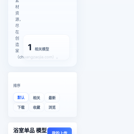
素
材
资
源，
尽
在
创
造
1
相关模型
家
（chuangzaojia.com）。
排序
默认
相关
最新
下载
收藏
浏览
浴室单品 模型
我的上传