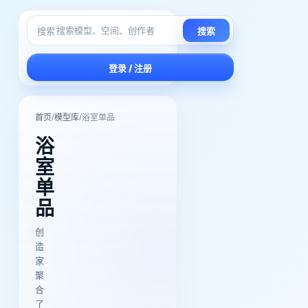
搜索
搜索
登录 / 注册
/
/
首页
模型库
浴室单品
浴
室
单
品
创
造
家
聚
合
了