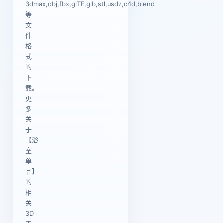
3dmax,obj,fbx,glTF,glb,stl,usdz,c4d,blend
等
文
件
格
式
的
下
载。
更
多
关
于
【浴
室
单
品】
的
相
关
3D