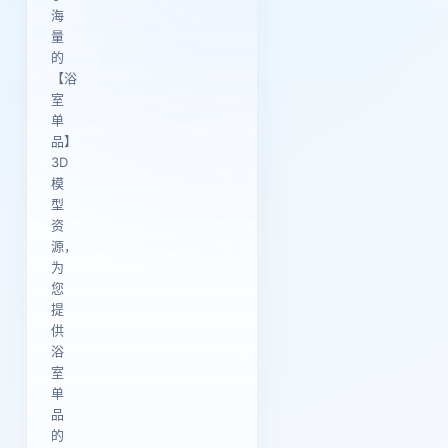
海
量
的
【浴
室
单
品】
3D
模
型
资
源，
为
您
提
供
浴
室
单
品
的