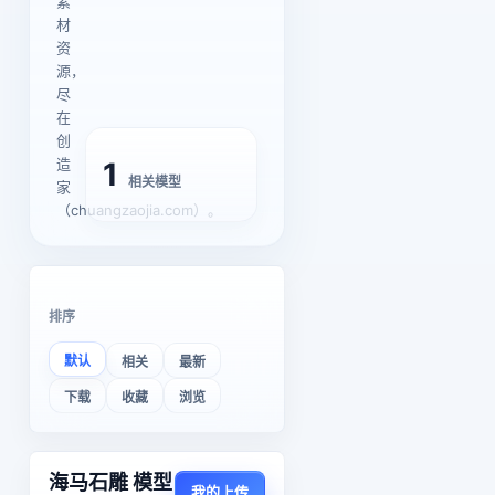
素
材
资
源，
尽
在
创
造
1
相关模型
家
（chuangzaojia.com）。
排序
默认
相关
最新
下载
收藏
浏览
海马石雕 模型
我的上传