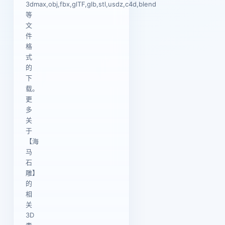
3dmax,obj,fbx,glTF,glb,stl,usdz,c4d,blend
等
文
件
格
式
的
下
载。
更
多
关
于
【海
马
石
雕】
的
相
关
3D