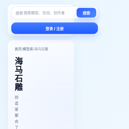
搜索
搜索
登录 / 注册
/
/
首页
模型库
海马石雕
海
马
石
雕
创
造
家
聚
合
了