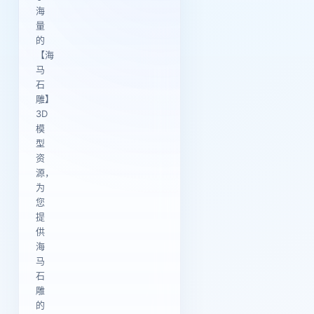
海
量
的
【海
马
石
雕】
3D
模
型
资
源，
为
您
提
供
海
马
石
雕
的