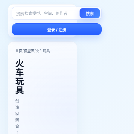
搜索
搜索
登录 / 注册
/
/
首页
模型库
火车玩具
火
车
玩
具
创
造
家
聚
合
了