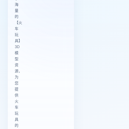
海
量
的
【火
车
玩
具】
3D
模
型
资
源，
为
您
提
供
火
车
玩
具
的