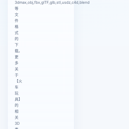
3dmax,obj,fbx,glTF,glb,stl,usdz,c4d,blend
等
文
件
格
式
的
下
载。
更
多
关
于
【火
车
玩
具】
的
相
关
3D