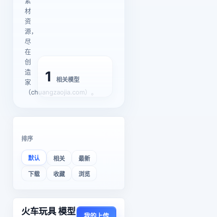
素
材
资
源，
尽
在
创
造
1
相关模型
家
（chuangzaojia.com）。
排序
默认
相关
最新
下载
收藏
浏览
火车玩具 模型
我的上传