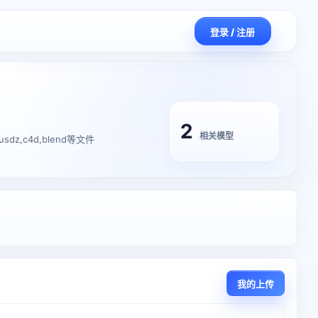
登录 / 注册
2
相关模型
dz,c4d,blend等文件
我的上传