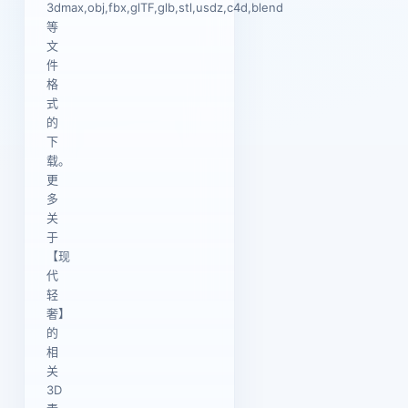
3dmax,obj,fbx,glTF,glb,stl,usdz,c4d,blend
等
文
件
格
式
的
下
载。
更
多
关
于
【现
代
轻
奢】
的
相
关
3D