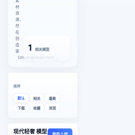
素
材
资
源，
尽
在
创
造
1
相关模型
家
（chuangzaojia.com）。
排序
默认
相关
最新
下载
收藏
浏览
现代轻奢 模型
我的上传