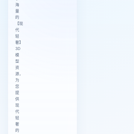
海
量
的
【现
代
轻
奢】
3D
模
型
资
源，
为
您
提
供
现
代
轻
奢
的