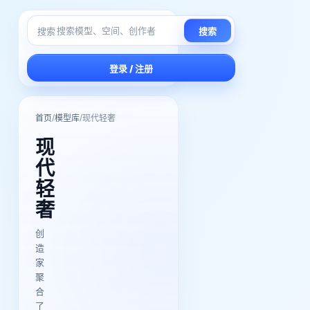
搜索
搜索
登录 / 注册
/
/
首页
模型库
现代轻奢
现
代
轻
奢
创
造
家
聚
合
了