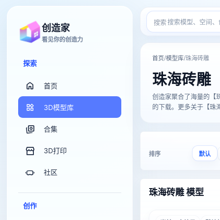
搜索
创造家
看见你的创造力
/
/
首页
模型库
珠海砖雕
探索
珠海砖雕
首页
创造家聚合了海量的【珠海砖雕
的下载。更多关于【珠海砖
3D模型库
合集
3D打印
排序
默认
社区
珠海砖雕 模型
创作