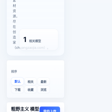
素
材
资
源，
尽
在
创
造
1
相关模型
家
（chuangzaojia.com）。
排序
默认
相关
最新
下载
收藏
浏览
粗野主义 模型
我的上传