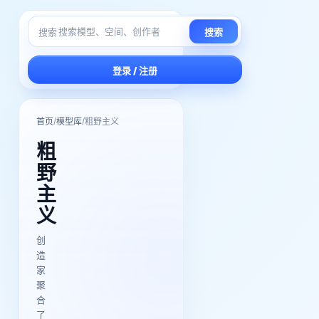
搜索
搜索
登录 / 注册
/
/
首页
模型库
粗野主义
粗
野
主
义
创
造
家
聚
合
了