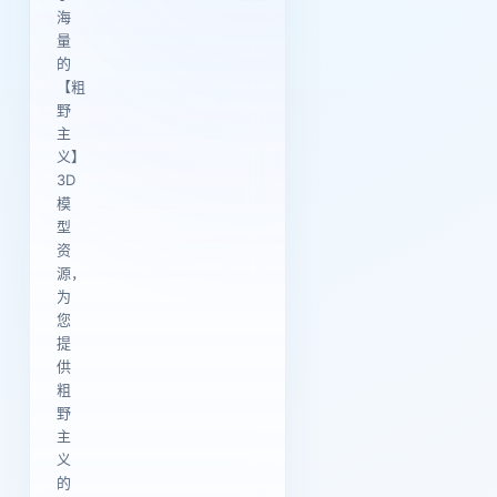
海
量
的
【粗
野
主
义】
3D
模
型
资
源，
为
您
提
供
粗
野
主
义
的