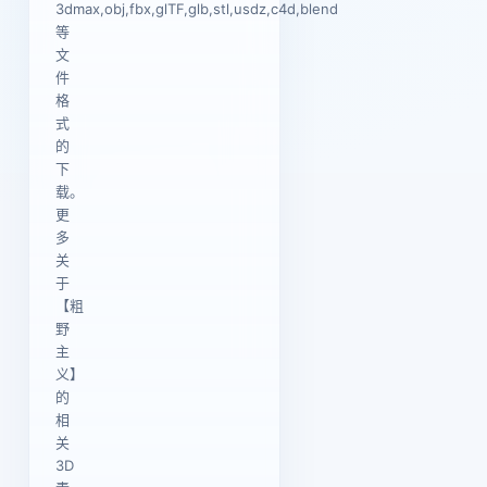
3dmax,obj,fbx,glTF,glb,stl,usdz,c4d,blend
等
文
件
格
式
的
下
载。
更
多
关
于
【粗
野
主
义】
的
相
关
3D