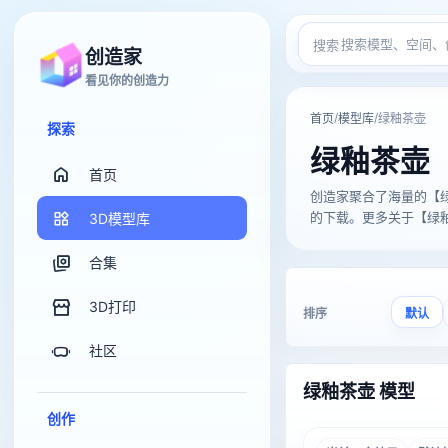
搜索
创造家
看见你的创造力
/
/
首页
模型库
绿釉茶壶
探索
绿釉茶壶
首页
创造家聚合了海量的【绿釉茶壶
的下载。更多关于【绿釉茶
3D模型库
合集
3D打印
排序
默认
社区
绿釉茶壶 模型
创作