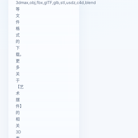
3dmax,obj,fbx,glTF,glb,stl,usdz,c4d,blend
等
文
件
格
式
的
下
载。
更
多
关
于
【艺
术
摆
件】
的
相
关
3D