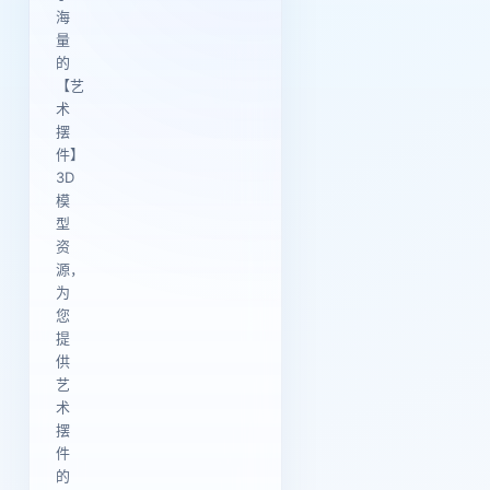
海
量
的
【艺
术
摆
件】
3D
模
型
资
源，
为
您
提
供
艺
术
摆
件
的