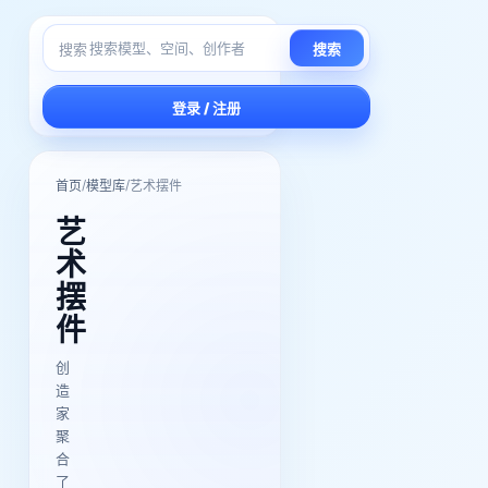
搜索
搜索
登录 / 注册
/
/
首页
模型库
艺术摆件
艺
术
摆
件
创
造
家
聚
合
了