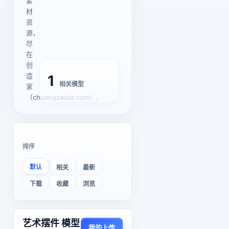
素
材
资
源，
尽
在
创
造
1
相关模型
家
（chuangzaojia.com）。
排序
默认
相关
最新
下载
收藏
浏览
艺术摆件 模型
我的上传