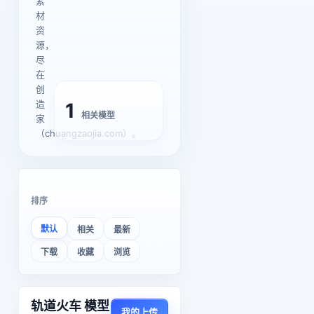
素
材
资
源，
尽
在
创
造
1
相关模型
家
（chuangzaojia.com）。
排序
默认
相关
最新
下载
收藏
浏览
轨道火车 模型
我的上传