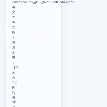
3dmax,obj,fbx,glTF,glb,stl,usdz,c4d,blend
等
文
件
格
式
的
下
载。
更
多
关
于
【轨
道
火
车】
的
相
关
3D