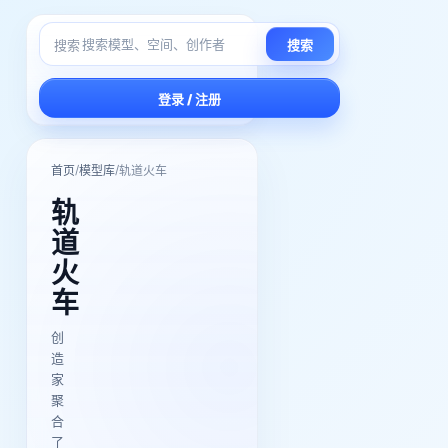
搜索
搜索
登录 / 注册
/
/
首页
模型库
轨道火车
轨
道
火
车
创
造
家
聚
合
了