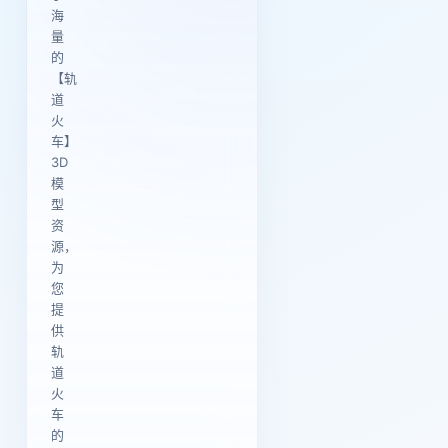
海
量
的
【轨
道
火
车】
3D
模
型
资
源，
为
您
提
供
轨
道
火
车
的