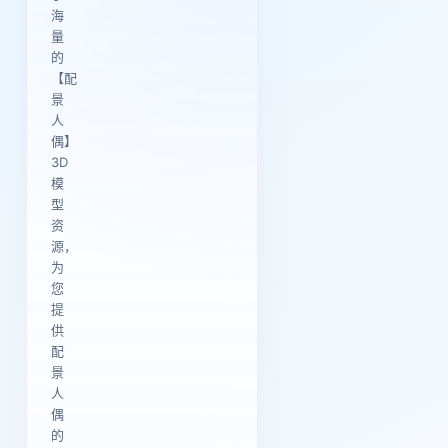
海
量
的
【配
景
人
偶】
3D
模
型
资
源，
为
您
提
供
配
景
人
偶
的