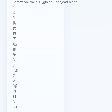
3dmax,obj,fbx,glTF,glb,stl,usdz,c4d,blend
等
文
件
格
式
的
下
载。
更
多
关
于
【配
景
人
偶】
的
相
关
3D