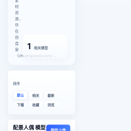
素
材
资
源，
尽
在
创
造
1
相关模型
家
（chuangzaojia.com）。
排序
默认
相关
最新
下载
收藏
浏览
配景人偶 模型
我的上传