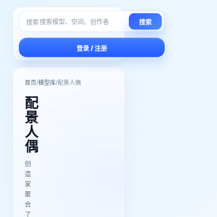
搜索
搜索
登录 / 注册
/
/
首页
模型库
配景人偶
配
景
人
偶
创
造
家
聚
合
了