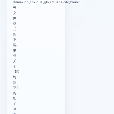
3dmax,obj,fbx,glTF,glb,stl,usdz,c4d,blend
等
文
件
格
式
的
下
载。
更
多
关
于
【陶
制
器
物】
的
相
关
3D