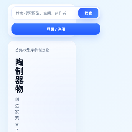
搜索
搜索
登录 / 注册
/
/
首页
模型库
陶制器物
陶
制
器
物
创
造
家
聚
合
了