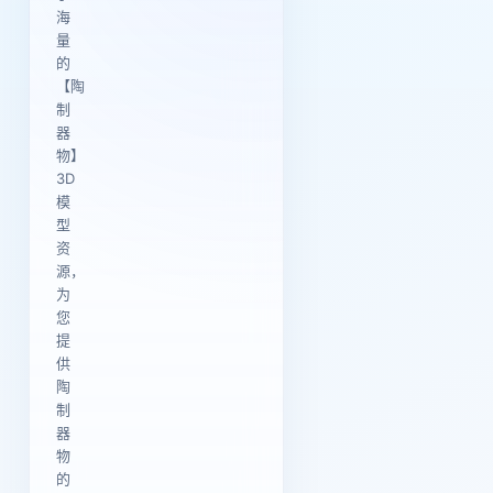
海
量
的
【陶
制
器
物】
3D
模
型
资
源，
为
您
提
供
陶
制
器
物
的