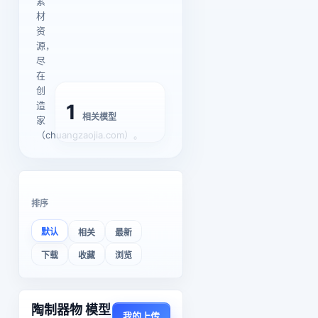
素
材
资
源，
尽
在
创
造
1
相关模型
家
（chuangzaojia.com）。
排序
默认
相关
最新
下载
收藏
浏览
陶制器物 模型
我的上传