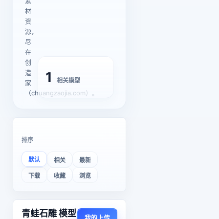
素
材
资
源，
尽
在
创
造
1
相关模型
家
（chuangzaojia.com）。
排序
默认
相关
最新
下载
收藏
浏览
青蛙石雕 模型
我的上传