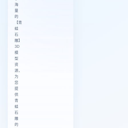
海
量
的
【青
蛙
石
雕】
3D
模
型
资
源，
为
您
提
供
青
蛙
石
雕
的