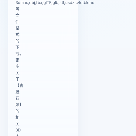
3dmax,obj,fbx,glTF,glb,stl,usdz,c4d,blend
等
文
件
格
式
的
下
载。
更
多
关
于
【青
蛙
石
雕】
的
相
关
3D