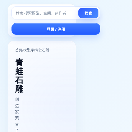
搜索
搜索
登录 / 注册
/
/
首页
模型库
青蛙石雕
青
蛙
石
雕
创
造
家
聚
合
了