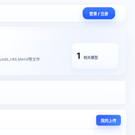
登录 / 注册
1
相关模型
dz,c4d,blend等文件
我的上传