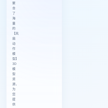
聚
合
了
海
量
的
【风
扇
动
作
模
型】
3D
模
型
资
源，
为
您
提
供