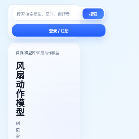
搜索
搜索
登录 / 注册
/
/
首页
模型库
风扇动作模型
风
扇
动
作
模
型
创
造
家