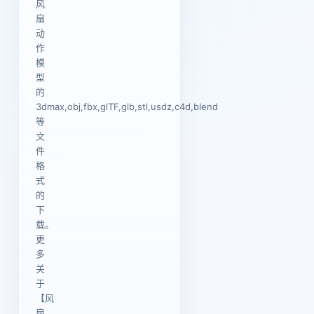
风
扇
动
作
模
型
的
3dmax,obj,fbx,glTF,glb,stl,usdz,c4d,blend
等
文
件
格
式
的
下
载。
更
多
关
于
【风
扇