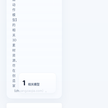
动
作
模
型】
的
相
关
3D
素
材
资
源，
尽
在
创
造
1
相关模型
家
（chuangzaojia.com）。