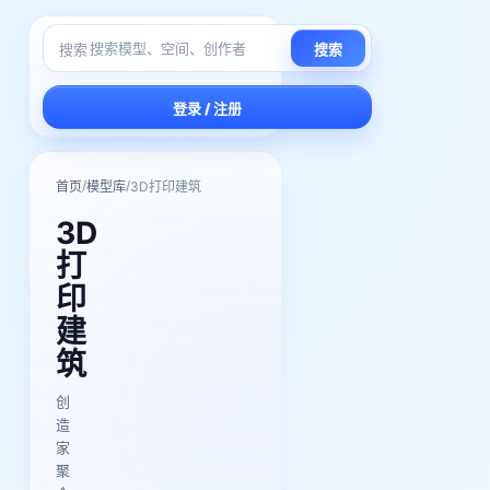
搜索
搜索
登录 / 注册
/
/
首页
模型库
3D打印建筑
3D
打
印
建
筑
创
造
家
聚