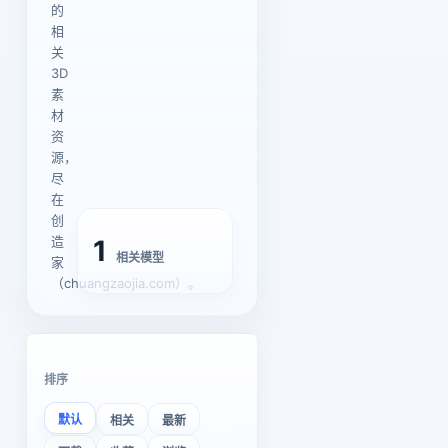
的
相
关
3D
素
材
资
源，
尽
在
创
造
1
相关模型
家
（chuangzaojia.com）。
排序
默认
相关
最新