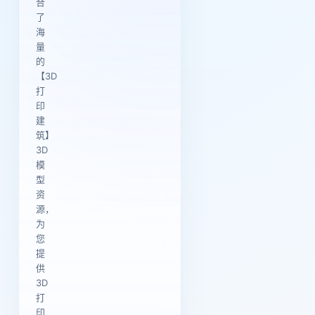
合
了
海
量
的
【3D
打
印
建
筑】
3D
模
型
资
源，
为
您
提
供
3D
打
印