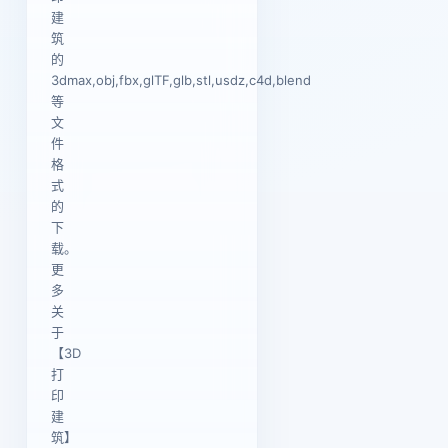
建
筑
的
3dmax,obj,fbx,glTF,glb,stl,usdz,c4d,blend
等
文
件
格
式
的
下
载。
更
多
关
于
【3D
打
印
建
筑】