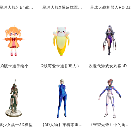
《星球大战》B1战斗机器人
星球大战X翼反抗军飞行服
星球大战机器人R2-D2
萌系Q版卡通手绘小女孩3D模型
Q版可爱卡通香蕉人3D模型
次世代游戏女刺客3D模型
草少女战士3D模型
【3D人物】穿着零重力套装的《银河战士》萨姆斯·阿兰Samus
《守望先锋》中的角色“D.Va”