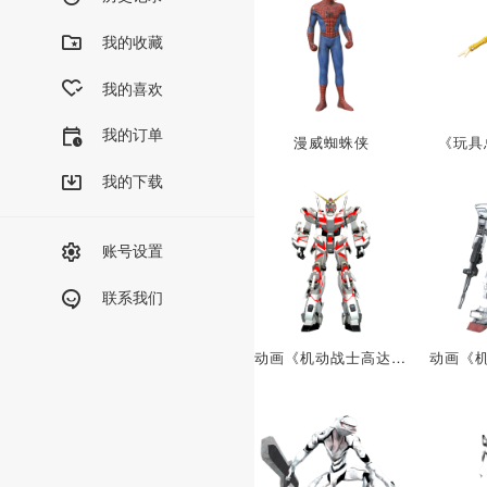
我的收藏
我的喜欢
我的订单
漫威蜘蛛侠
《玩具
我的下载
账号设置
联系我们
动画《机动战士高达UC RE:0096》中的机甲：RX-0独角兽