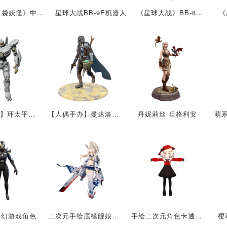
游戏《口袋妖怪》中的角色 喇叭芽
星球大战BB-9E机器人
《星球大战》BB-8机器人
【手办模型】环太平洋机甲尤里卡突袭者
【人偶手办】曼达洛人和尤达宝宝
丹妮莉丝·坦格利安
科幻游戏角色
二次元手绘底模舰娘角色
手绘二次元角色卡通少女3D模型
樱