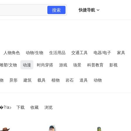
搜索
快捷导航
人物角色
动物/生物
生活用品
交通工具
电器/电子
家具
雕塑/文物
动漫
时尚穿搭
游戏
场景
科普教育
影视
物
异形
建筑
载具
植物
岩石
道具
动物
�?/a>
下载
收藏
浏览