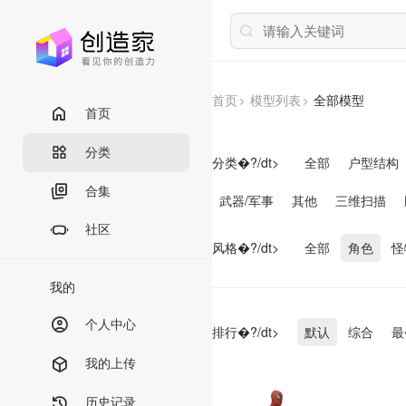
首页
模型列表
全部模型
首页
分类
分类�?/dt>
全部
户型结构
合集
武器/军事
其他
三维扫描
社区
风格�?/dt>
全部
角色
怪
我的
个人中心
排行�?/dt>
默认
综合
最
我的上传
历史记录