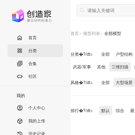
首页
模型列表
全部模型
首页
分类
分类�?/dt>
全部
户型结构
合集
武器/军事
其他
三维扫描
社区
风格�?/dt>
全部
大型场景
我的
个人中心
排行�?/dt>
默认
综合
最
我的上传
历史记录