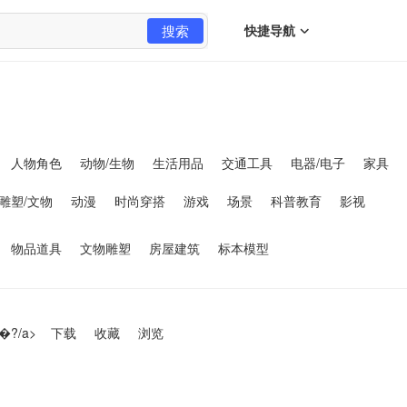
搜索
快捷导航
人物角色
动物/生物
生活用品
交通工具
电器/电子
家具
雕塑/文物
动漫
时尚穿搭
游戏
场景
科普教育
影视
物品道具
文物雕塑
房屋建筑
标本模型
�?/a>
下载
收藏
浏览