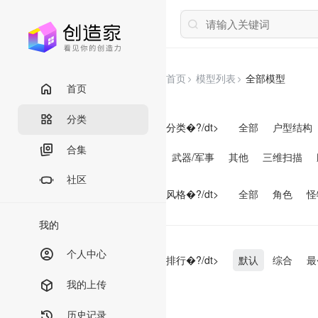
首页
模型列表
全部模型
首页
分类
分类�?/dt>
全部
户型结构
合集
武器/军事
其他
三维扫描
社区
风格�?/dt>
全部
角色
怪
我的
个人中心
排行�?/dt>
默认
综合
最
我的上传
历史记录