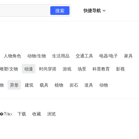
搜索
快捷导航
人物角色
动物/生物
生活用品
交通工具
电器/电子
家具
雕塑/文物
动漫
时尚穿搭
游戏
场景
科普教育
影视
物
异形
建筑
载具
植物
岩石
道具
动物
�?/a>
下载
收藏
浏览