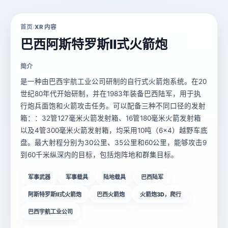
首页
XR 内容
/
巴西阿斯特罗斯Ⅱ式火箭炮
简介
是一种由巴西宇航工业公司研制的自行式火箭炮系统。在20
世纪80年代开始研制，并在1983年装备巴西陆军，用于执
行炮兵面饱和火箭攻击任务。可以配备三种不同口径的发射
箱：：32管127毫米火箭发射箱、16管180毫米火箭发射箱
以及4管300毫米火箭发射箱，均采用10吨（6×4）越野车底
盘。最大射程分别为30公里、35公里和60公里，能够攻击9
到60千米纵深内的目标，包括炮阵地和群集目标。
军事武器
军事载具
陆地载具
巴西陆军
阿斯特罗斯Ⅱ式火箭炮
巴西火箭炮
火箭炮3D，爬行
巴西宇航工业公司