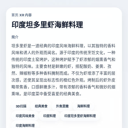
首页
XR 内容
/
印度坦多里虾海鲜料理
简介
坦多里虾是一道经典的印度风味海鲜料理，以其独特的香料
风味和诱人的外观而闻名。源于印度的传统烹饪文化，一种
传统的印度土窑烤炉，这种烤炉赋予了虾浓郁的烟熏香气和
独特的风味。主要食材是鲜嫩的虾，搭配酸奶、姜黄、孜
然、辣椒粉等多种香料腌制而成。不仅为虾增添了丰富的层
次感，还使其呈现出标志性的橙红色外观。烤制后的虾外皮
略带焦香，口感鲜嫩多汁，带有浓郁的香料香气和微妙的烟
熏味。是印度菜中备受喜爱的经典美食。
3D扫描
经典美食
外焦里嫩
海鲜料理
印度风味美食
印度料理
印度坦多里虾海鲜料理
印度海鲜料理