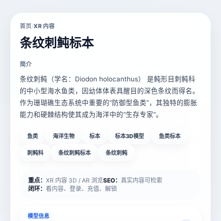
首页
XR 内容
/
条纹刺鲀标本
简介
条纹刺鲀（学名：Diodon holocanthus）​​ 是鲀形目刺鲀科
的中小型海水鱼类，因幼体体表具醒目的深色条纹而得名。
作为珊瑚礁生态系统中重要的“防御型鱼类”，其独特的膨胀
能力和硬棘结构使其成为海洋中的“生存专家”。
鱼类
海洋生物
标本
标本3D模型
鱼类标本
刺鲀科
条纹刺鲀标本
条纹刺鲀
重点：
XR 内容 3D / AR 浏览
SEO：
真实内容可检索
闭环：
看内容、登录、充值、解锁
模型信息