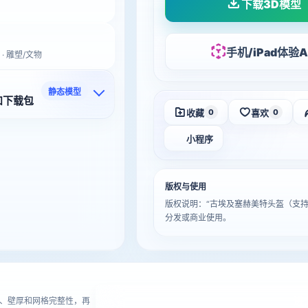
下载3D模型
手机/iPad体验A
 · 雕塑/文物
静态模型
和下载包
收藏
喜欢
0
0
小程序
版权与使用
版权说明：“古埃及塞赫美特头盔（支
分发或商业使用。
进
、壁厚和网格完整性，再