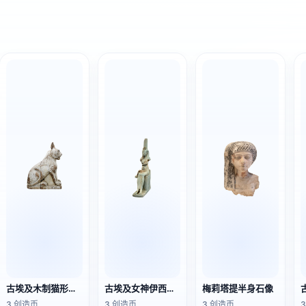
古埃及木制猫形木乃伊盒
古埃及女神伊西斯哺乳荷鲁斯的雕像
梅莉塔提半身石像
3 创造币
3 创造币
3 创造币