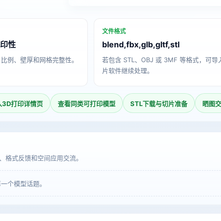
文件格式
打印性
blend,fbx,glb,gltf,stl
、比例、壁厚和网格完整性。
若包含 STL、OBJ 或 3MF 等格式，可
片软件继续处理。
入3D打印详情页
查看同类可打印模型
STL下载与切片准备
晒图
、格式反馈和空间应用交流。
第一个模型话题。