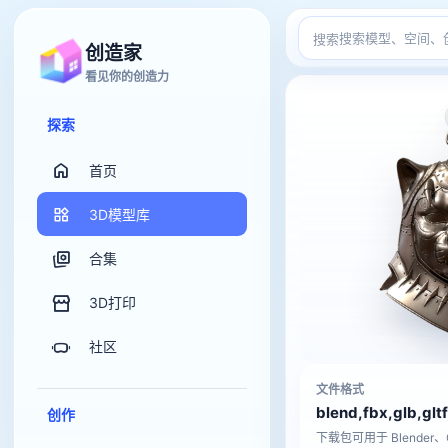
搜索
创造家
看见你的创造力
探索
首页
3D模型库
合集
3D打印
社区
文件格式
blend,fbx,glb,gltf
创作
下载包可用于 Blender、C4