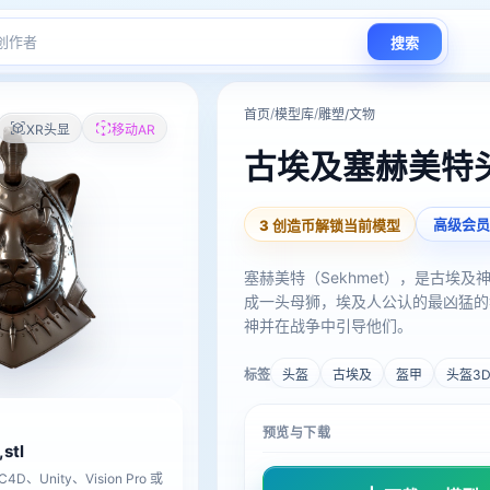
搜索
/
/
首页
模型库
雕塑/文物
XR头显
移动AR
古埃及塞赫美特
高级会员
3 创造币解锁当前模型
塞赫美特（Sekhmet），是古埃
成一头母狮，埃及人公认的最凶猛的
神并在战争中引导他们。
标签
头盔
古埃及
盔甲
头盔3
预览与下载
,stl
D、Unity、Vision Pro 或