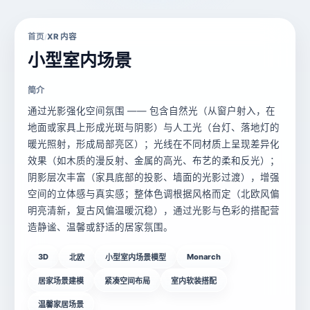
首页
XR 内容
/
小型室内场景
简介
通过光影强化空间氛围 —— 包含自然光（从窗户射入，在
地面或家具上形成光斑与阴影）与人工光（台灯、落地灯的
暖光照射，形成局部亮区）；光线在不同材质上呈现差异化
效果（如木质的漫反射、金属的高光、布艺的柔和反光）；
阴影层次丰富（家具底部的投影、墙面的光影过渡），增强
空间的立体感与真实感；整体色调根据风格而定（北欧风偏
明亮清新，复古风偏温暖沉稳），通过光影与色彩的搭配营
造静谧、温馨或舒适的居家氛围。
3D
Monarch
北欧
小型室内场景模型
居家场景建模
紧凑空间布局
室内软装搭配
温馨家居场景