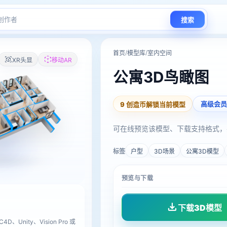
搜索
/
/
首页
模型库
室内空间
XR头显
移动AR
公寓3D鸟瞰图
高级会员
9 创造币解锁当前模型
可在线预览该模型、下载支持格式，
标签
户型
3D场景
公寓3D模型
预览与下载
下载3D模型
D、Unity、Vision Pro 或