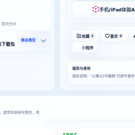
手机/iPad体验A
 · 室内空间
收藏
喜欢
2
0
静态模型
和下载包
小程序
版权与使用
版权说明：“公寓3D鸟瞰图”归原作
进
、壁厚和网格完整性，再
文件格式