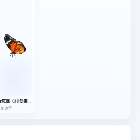
金斑蝶（3D动画模型）
2 创造币