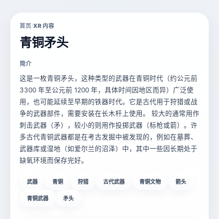
首页
XR 内容
/
青铜矛头
简介
这是一枚青铜矛头，这种类型的武器在青铜时代（约公元前
3300 年至公元前 1200 年，具体时间因地区而异）广泛使
用，也可能延续至早期的铁器时代。它是古代用于狩猎或战
争的武器部件，需要安装在长木杆上使用。 较大的通常用作
刺击武器（矛），较小的则用作投掷武器（标枪或箭）。许
多古代青铜武器都是在考古发掘中被发现的，例如在墓葬、
武器库或湿地（如爱尔兰的沼泽）中，其中一些因长期处于
缺氧环境而保存完好。
武器
青铜
狩猎
古代武器
青铜文物
箭头
青铜武器
矛头