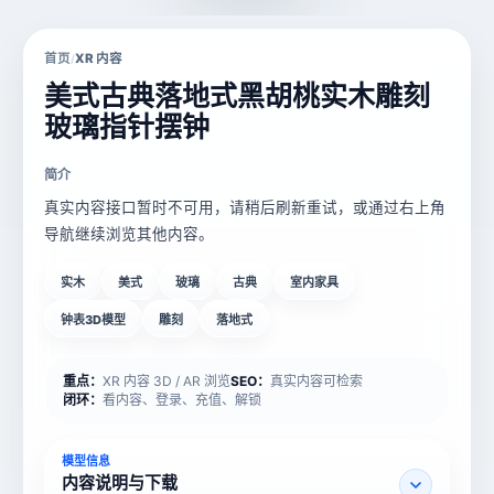
首页
XR 内容
/
美式古典落地式黑胡桃实木雕刻
玻璃指针摆钟
简介
真实内容接口暂时不可用，请稍后刷新重试，或通过右上角
导航继续浏览其他内容。
实木
美式
玻璃
古典
室内家具
钟表3D模型
雕刻
落地式
重点：
XR 内容 3D / AR 浏览
SEO：
真实内容可检索
闭环：
看内容、登录、充值、解锁
模型信息
内容说明与下载