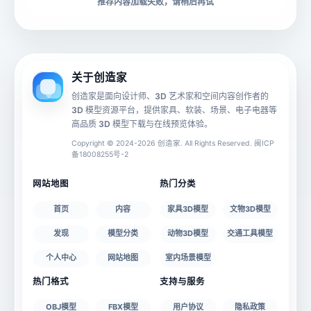
下载格式
材质贴图
推荐内容加载失败，请稍后再试
动画数据
手机 AR
关于创造家
创造家是面向设计师、3D 艺术家和空间内容创作者的
3D 模型资源平台，提供家具、软装、场景、电子电器等
源文件
文件大小
高品质 3D 模型下载与在线预览体验。
Copyright © 2024-2026 创造家. All Rights Reserved. 闽ICP
备18008255号-2
授权说明
网站地图
热门分类
首页
内容
家具3D模型
文物3D模型
发现
模型分类
动物3D模型
交通工具模型
个人中心
网站地图
室内场景模型
热门格式
支持与服务
OBJ模型
FBX模型
用户协议
隐私政策