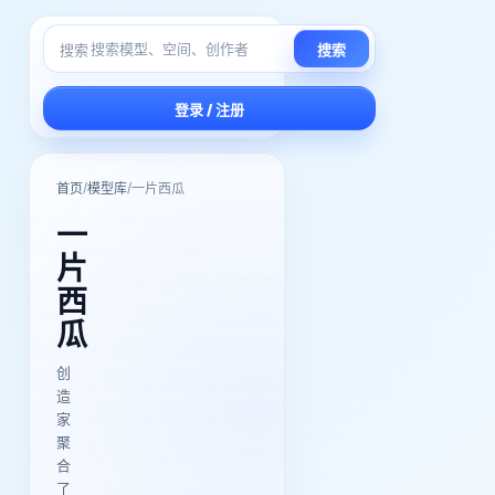
搜索
搜索
登录 / 注册
/
/
首页
模型库
一片西瓜
一
片
西
瓜
创
造
家
聚
合
了