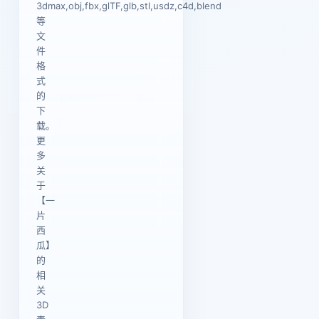
3dmax,obj,fbx,glTF,glb,stl,usdz,c4d,blend
等
文
件
格
式
的
下
载。
更
多
关
于
【一
片
西
瓜】
的
相
关
3D