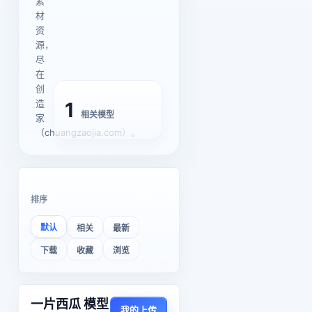
素
材
资
源，
尽
在
创
造
1
相关模型
家
（chuangzaojia.com）。
排序
默认
相关
最新
下载
收藏
浏览
一片西瓜 模型
我的上传