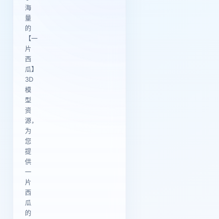
海
量
的
【一
片
西
瓜】
3D
模
型
资
源，
为
您
提
供
一
片
西
瓜
的