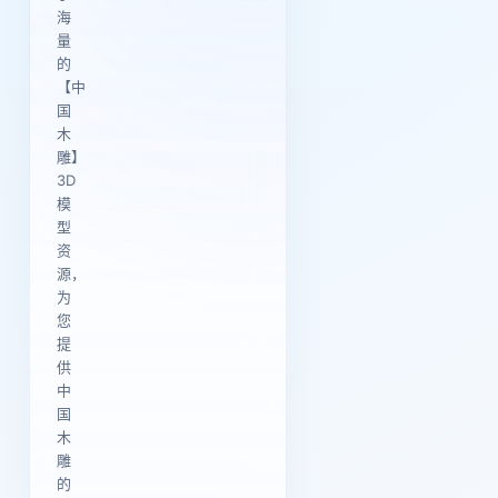
海
量
的
【中
国
木
雕】
3D
模
型
资
源，
为
您
提
供
中
国
木
雕
的