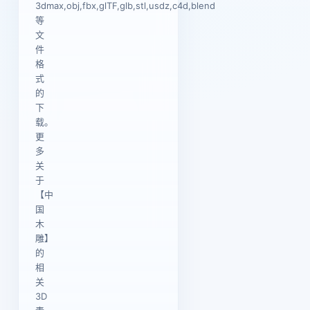
3dmax,obj,fbx,glTF,glb,stl,usdz,c4d,blend
等
文
件
格
式
的
下
载。
更
多
关
于
【中
国
木
雕】
的
相
关
3D