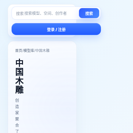
搜索
搜索
登录 / 注册
/
/
首页
模型库
中国木雕
中
国
木
雕
创
造
家
聚
合
了