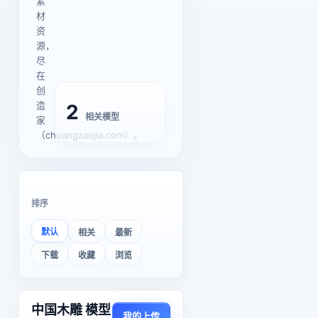
素
材
资
源，
尽
在
创
造
2
相关模型
家
（chuangzaojia.com）。
排序
默认
相关
最新
下载
收藏
浏览
中国木雕 模型
我的上传