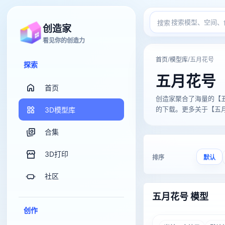
搜索
创造家
看见你的创造力
/
/
首页
模型库
五月花号
探索
五月花号
首页
创造家聚合了海量的【五月花号
的下载。更多关于【五月花
3D模型库
合集
3D打印
排序
默认
社区
五月花号 模型
创作