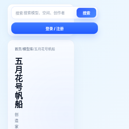
搜索
搜索
登录 / 注册
/
/
首页
模型库
五月花号帆船
五
月
花
号
帆
船
创
造
家