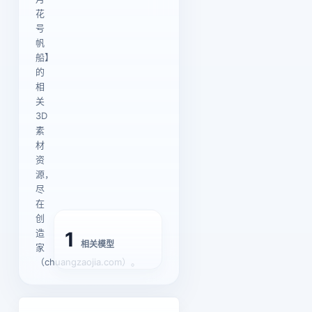
花
号
帆
船】
的
相
关
3D
素
材
资
源，
尽
在
创
造
1
相关模型
家
（chuangzaojia.com）。