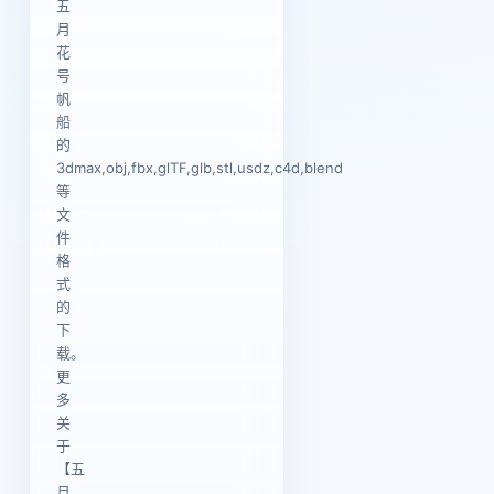
五
月
花
号
帆
船
的
3dmax,obj,fbx,glTF,glb,stl,usdz,c4d,blend
等
文
件
格
式
的
下
载。
更
多
关
于
【五
月