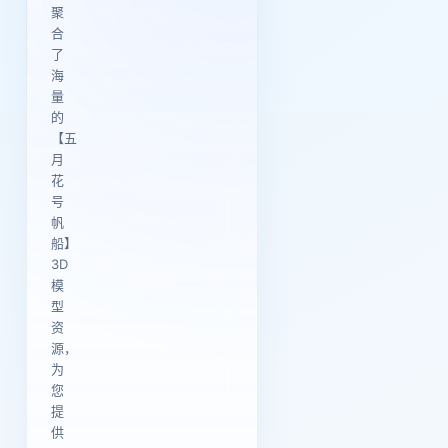
聚
合
了
海
量
的
【五
月
花
号
帆
船】
3D
模
型
资
源，
为
您
提
供