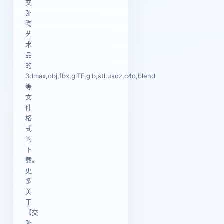
交
趾
陶
艺
术
品
的
3dmax,obj,fbx,glTF,glb,stl,usdz,c4d,blend
等
文
件
格
式
的
下
载。
更
多
关
于
【交
趾