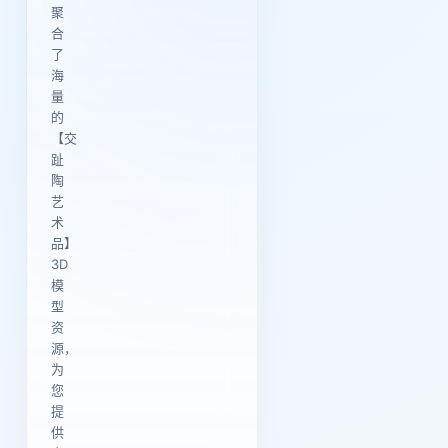
聚
合
了
海
量
的
【交
趾
陶
艺
术
品】
3D
模
型
资
源，
为
您
提
供