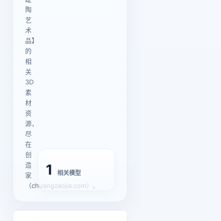
陶
艺
术
品】
的
相
关
3D
素
材
资
源，
尽
在
创
造
1
相关模型
家
（chuangzaojia.com）。