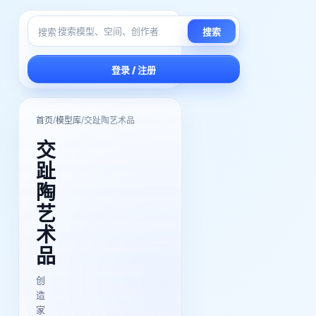
搜索
搜索
登录 / 注册
/
/
首页
模型库
交趾陶艺术品
交
趾
陶
艺
术
品
创
造
家